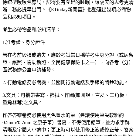
傳統型暖暖包應試，記得要有充足的睡眠，讓隔天的思考更清
晰，務必提早出門。《ETtoday新聞雲》也整理出幾項必備物
品和必知項目。
考生必帶物品和必知清單：
1.准考證、身分證件
若在考前毀損或遺失，應於考試當日攜帶考生身分證（或居留
證、護照、駕駛執照、全民健康保險卡之一），向各考（分）
區試務辦公室申請補發。
2. 行動電話務必關機，並關閉行動電話及手錶的鬧鈴功能。
3.文具：可攜帶書寫、擦拭、作圖(如圓規、直尺、三角板、
量角器等)之文具。
作答答案卷務必使用黑色墨水的筆（建議使用筆尖較粗約
0.5mm?0.7mm 之原子筆）書寫，不得使用鉛筆，並力求字跡
清晰及字體大小適中；更正時可以使用修正液或修正帶。答案