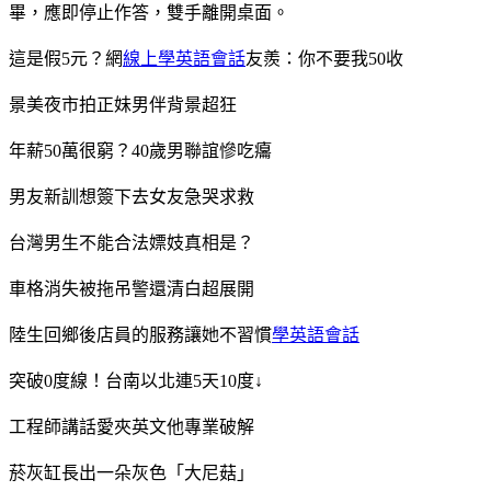
畢，應即停止作答，雙手離開桌面。
這是假5元？網
線上學英語會話
友羨：你不要我50收
景美夜市拍正妹男伴背景超狂
年薪50萬很窮？40歲男聯誼慘吃癟
男友新訓想簽下去女友急哭求救
台灣男生不能合法嫖妓真相是？
車格消失被拖吊警還清白超展開
陸生回鄉後店員的服務讓她不習慣
學英語會話
突破0度線！台南以北連5天10度↓
工程師講話愛夾英文他專業破解
菸灰缸長出一朵灰色「大尼菇」