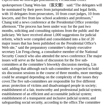
spokesperson Chang Wen-lan （張文蘭） said.“The delegates will
be nominated by their peers from jurisprudential and legal fields,
with 10 delegates from prosecutors, 10 from court judges, 10 from
lawyers, and five from law school academics and professors,”
Chang told a news conference at the Presidential Office yesterday
afternoon.“The process has been under way for the past two
months, soliciting and consulting opinions from the public and the
judiciary. We have received about 1,000 suggestions for judicial
reform, which were compiled and consolidated into a list of 20
major issues that has been published on the Presidential Office’s
Web site,” said the preparatory committee’s deputy executive
secretary Lin Feng-cheng, a consultative member of the National
Security Council who also attended the news conference.The major
issues will serve as the basis of discussion for the five sub-
committees at the committee’s biweekly discussion meeting, Lin
said, adding that although each sub-committee is expected to hold
six discussion sessions in the course of three months, more meetings
could be arranged depending on the complexity of the issues they
cover.The five sub-committees are responsible for five different
areas: protection of victims and disadvantaged people in society;
establishment of a fair, trustworthy and professional judicial system;
establishment of an efficient and accountable judicial system;
establishment of a transparent and inclusive judicial system; and
safeguarding social security, according to the office.The committee