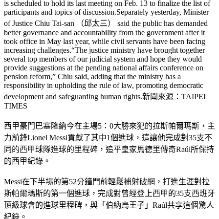
is scheduled to hold its last meeting on Feb. 13 to finalize the list of
participants and topics of discussion.Separately yesterday, Minister
of Justice Chiu Tai-san （邱太三） said the public has demanded
better governance and accountability from the government after it
took office in May last year, while civil servants have been facing
increasing challenges.“The justice ministry have brought together
several top members of our judicial system and hope they would
provide suggestions at the pending national affairs conference on
pension reform,” Chiu said, adding that the ministry has a
responsibility in upholding the rule of law, promoting democratic
development and safeguarding human rights.新聞來源：TAIPEI
TIMES
西甲豪門巴塞隆納今在主場5：0大勝來犯的拉斯帕爾瑪斯，主
力前鋒Lionel Messi貢獻了其中1個進球，這讓他完成對35支不
同的西甲球隊進球的里程碑，追平皇家馬德里傳奇Raúl所保持
的西甲紀錄。
Messi在下半場的第52分鐘門前輕鬆補射破網，打進生涯對拉
斯帕爾瑪斯的第一個進球，完成對曾經登上西甲的35支西班牙
頂級球會的進球里程碑，與「伯納烏王子」Raúl共享這個驚人
紀錄。