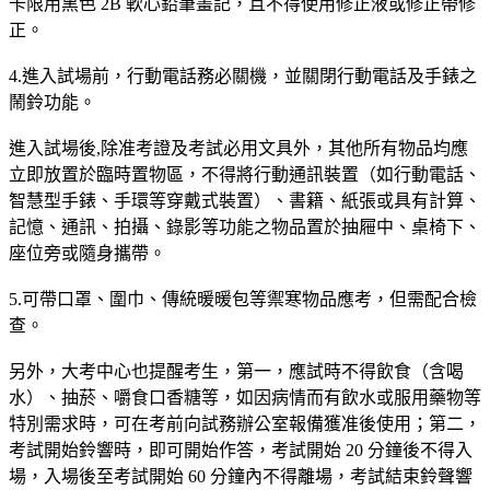
卡限用黑色 2B 軟心鉛筆畫記，且不得使用修正液或修正帶修
正。
4.進入試場前，行動電話務必關機，並關閉行動電話及手錶之
鬧鈴功能。
進入試場後,除准考證及考試必用文具外，其他所有物品均應
立即放置於臨時置物區，不得將行動通訊裝置（如行動電話、
智慧型手錶、手環等穿戴式裝置）、書籍、紙張或具有計算、
記憶、通訊、拍攝、錄影等功能之物品置於抽屜中、桌椅下、
座位旁或隨身攜帶。
5.可帶口罩、圍巾、傳統暖暖包等禦寒物品應考，但需配合檢
查。
另外，大考中心也提醒考生，第一，應試時不得飲食（含喝
水）、抽菸、嚼食口香糖等，如因病情而有飲水或服用藥物等
特別需求時，可在考前向試務辦公室報備獲准後使用；第二，
考試開始鈴響時，即可開始作答，考試開始 20 分鐘後不得入
場，入場後至考試開始 60 分鐘內不得離場，考試結束鈴聲響