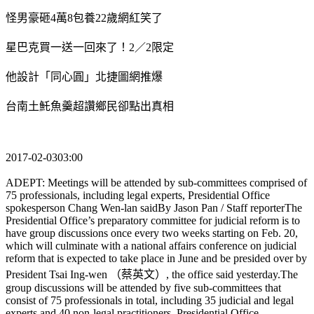
怪男豪砸4萬8包養22歲網紅笑了
星巴克買一送一回來了！2／2限定
他設計「同心圓」北捷圖網推爆
台南土魠魚羹超讚鄉民卻點出真相
2017-02-0303:00
ADEPT: Meetings will be attended by sub-committees comprised of
75 professionals, including legal experts, Presidential Office
spokesperson Chang Wen-lan saidBy Jason Pan / Staff reporterThe
Presidential Office’s preparatory committee for judicial reform is to
have group discussions once every two weeks starting on Feb. 20,
which will culminate with a national affairs conference on judicial
reform that is expected to take place in June and be presided over by
President Tsai Ing-wen （蔡英文）, the office said yesterday.The
group discussions will be attended by five sub-committees that
consist of 75 professionals in total, including 35 judicial and legal
experts and 40 non-legal practitioners, Presidential Office