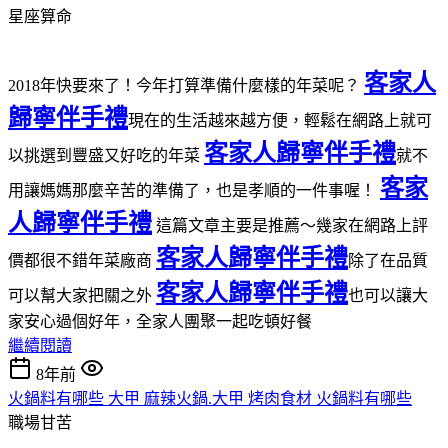
星座算命
客家人
2018年快要來了！今年打算準備什麼樣的年菜呢？
歸寧伴手禮
現在的生活越來越方便，輕鬆在網路上就可
客家人歸寧伴手禮
以挑選到豐盛又好吃的年菜
就不
客家
用讓媽媽那麼辛苦的準備了，也是孝順的一件事喔！
人歸寧伴手禮
這篇文章主要是推薦～幾家在網路上評
客家人歸寧伴手禮
價都很不錯年菜廠商
除了在品質
客家人歸寧伴手禮
可以幫大家把關之外
也可以讓大
家安心過個好年，全家人團聚一起吃頓好餐
繼續閱讀
8年前
火鍋料有哪些 大甲 麻辣火鍋.大甲 烤肉食材 火鍋料有哪些
職場甘苦