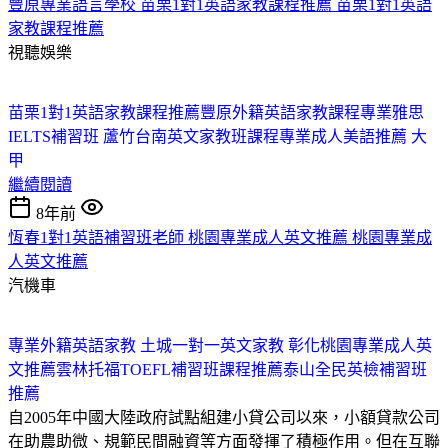
豐原專業語言學校 苗栗1對1英語家教課程推薦 苗栗1對1英語
家教課程推薦
視聽娛樂
苗栗1對1英語家教課程推薦
豐原外籍英語家教課程
專業雅思
IELTS補習班 蘆竹
台南英文家教班課程
專業成人美語推薦 大
甲
繼續閱讀
8年前
恆春1對1英語補習班老師 桃園專業成人英文推薦 桃園專業成
人英文推薦
汽機車
專業外籍英語家教 土城
一對一英文家教 彰化
桃園專業成人英
文推薦
雲林托福TOEFL補習班課程推薦
泰山全民英檢補習班
推薦
自2005年中國大陸政府試點組建小貸公司以來，小額貸款公司
在助農助微、規範民間融資等方面發揮了積極作用。但在互聯