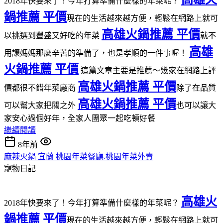
2018年快要來了！今年打算準備什麼樣的年菜呢？
鍋推薦 平價
現在的生活越來越方便，輕鬆在網路上就可
高雄火鍋推薦 平價
以挑選到豐盛又好吃的年菜
就不
高雄
用讓媽媽那麼辛苦的準備了，也是孝順的一件事喔！
火鍋推薦 平價
這篇文章主要是推薦～幾家在網路上評
高雄火鍋推薦 平價
價都很不錯年菜廠商
除了在品質
高雄火鍋推薦 平價
可以幫大家把關之外
也可以讓大
家安心過個好年，全家人團聚一起吃頓好餐
繼續閱讀
8年前
麻辣火鍋 宜蘭 桃園年菜餐廳.桃園年菜外賣
寵物日記
高雄火
2018年快要來了！今年打算準備什麼樣的年菜呢？
鍋推薦 平價
現在的生活越來越方便，輕鬆在網路上就可