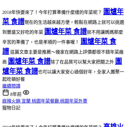
圍爐年
2018年快要來了！今年打算準備什麼樣的年菜呢？
菜 食譜
現在的生活越來越方便，輕鬆在網路上就可以挑選
圍爐年菜 食譜
到豐盛又好吃的年菜
就不用讓媽媽那麼
圍爐年菜 食
辛苦的準備了，也是孝順的一件事喔！
譜
這篇文章主要是推薦～幾家在網路上評價都很不錯年菜廠
圍爐年菜 食譜
圍
商
除了在品質可以幫大家把關之外
爐年菜 食譜
也可以讓大家安心過個好年，全家人團聚一
起吃頓好餐
繼續閱讀
8年前
麻辣火鍋 宜蘭 桃園年菜餐廳.桃園年菜外賣
寵物日記
高雄火